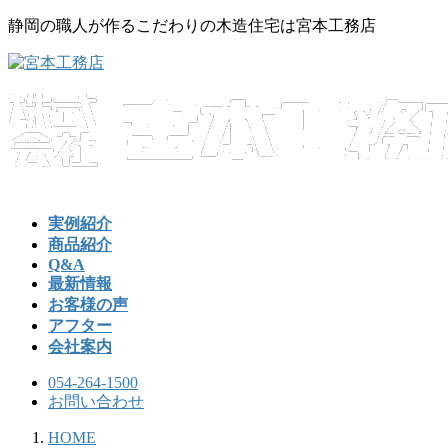
コ
ナ
静岡の職人が作るこだわりの木造住宅は宮本工務店
ン
ビ
テ
ゲ
ン
ー
ツ
シ
へ
ョ
ス
ン
キ
に
ッ
移
プ
動
実例紹介
商品紹介
Q&A
最新情報
お客様の声
アフター
会社案内
054-264-1500
お問い合わせ
HOME