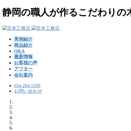
コ
ナ
静岡の職人が作るこだわりの
ン
ビ
テ
ゲ
ン
ー
ツ
シ
実例紹介
へ
ョ
商品紹介
ス
ン
Q&A
キ
に
最新情報
ッ
移
お客様の声
プ
動
アフター
会社案内
054-264-1500
お問い合わせ