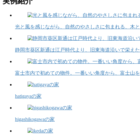
実例紹介
光と風を感じながら、自然のやさしさに包まれる、木と
静岡市葵区新通は江戸時代より、旧東海道沿いで栄えた
富士市内で初めての物件。一番いい角度から、富士山を
hatigayaの家
higashikogawaの家