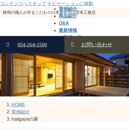
コンテンツへスキップ
ナビゲーションに移動
実例紹介
静岡の職人が作るこだわりの木造住宅は宮本工務店
商品紹介
Q&A
最新情報
お客様の声
054-264-1500
お問い合わせ
アフター
会社案内
HOME
実例紹介
hatigayaの家