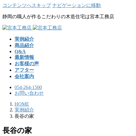
コンテンツへスキップ
ナビゲーションに移動
静岡の職人が作るこだわりの木造住宅は宮本工務店
実例紹介
商品紹介
Q&A
最新情報
お客様の声
アフター
会社案内
054-264-1500
お問い合わせ
HOME
実例紹介
長谷の家
長谷の家