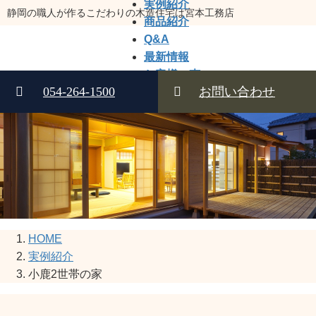
実例紹介
コ
ナ
静岡の職人が作るこだわりの木造住宅は宮本工務店
商品紹介
ン
ビ
Q&A
テ
ゲ
最新情報
ン
ー
お客様の声
ツ
シ
054-264-1500
お問い合わせ
アフター
へ
ョ
会社案内
ス
ン
キ
に
ッ
移
プ
動
HOME
実例紹介
小鹿2世帯の家